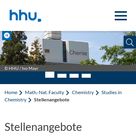
Jump to content
Jump to search
Pause
© HHU / Ivo Mayr
Home
Math.-Nat. Faculty
Chemistry
Studies in
Chemistry
Stellenangebote
Stellenangebote