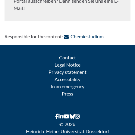
Portal ausschreiben? Dann senden Sie uns eine E-
Mail!
: Contact by e-
Responsible for the content:
Chemiestudium
Contact
Legal Notice
Privacy statement
Accessibility
In an emergency
Press
© 2026
Heinrich-Heine-Universität Düsseldorf